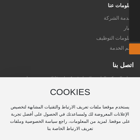
معلومات عنا
مقدمة الشركة
أخبار
معلومات التوظيف
دعم الخدمة
اتصل بنا
عنوان الشركة: الطريق لانهوا رقم 1 , بلدة قانلان , حي دينغهاى ,مدينة
زوشان, مقاطعة تشجيانغ, الصين
COOKIES
رقم الجوال: 0086-580-8175007
الفاكسات: 0086-580-8091606
يستخدم موقعنا ملفات تعريف الارتباط والتقنيات المشابهة لتخصيص
البريد الإلكتروني : info@zjlysf.com
الإعلانات المعروضة لك ولمساعدتك في الحصول على أفضل تجربة
على موقعنا. لمزيد من المعلومات، راجع سياسة الخصوصية وملفات
الاتصال : السيد لين 0086-13615800057
تعريف الارتباط الخاصة بنا
© 2024 شركة تشجيانغ لونغيوان سيفانغ لصناعة المعدات الماكينات المحدودة©