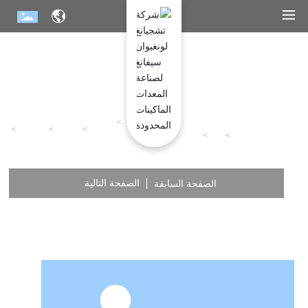
نظام
إنتاج
نظام
نظام
نظام
معدات
جميع المنتجات
ن
مسحوق
مسحوق
النقل
النقل
نقل
ظ
السمك
السمك
ا
البري
م
الصفحة التالية
الصفحة السابقة
ا
لإ
نت
ا
ج
م
ح
س
و
ق