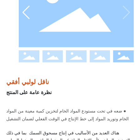
ال
س
م
ك
و
زي
ت
ال
س
م
ك
ناقل لولبي أفقي
نظرة عامة على المنتج
● ضعه في تحت مستودع المواد الخام لتخزين كمية معينة من المواد
الخام وتوريد المواد إلى خط الإنتاج في الوقت الفعلي لضمان التشغيل
هناك العديد من الأساليب في إنتاج مسحوق السمك بما في ذلك
● وفقًا لحجم نقل المواد الخام لخط إنتاج العميل, تقسيمه إلى ناقل