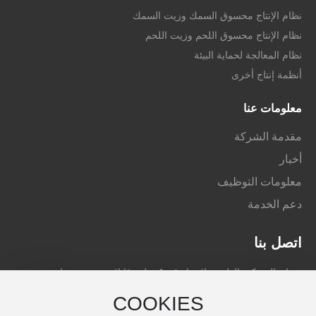
نظام الإنتاج محسوق السمك وزيت السمك
نظام الإنتاج محسوق اللحم وزيت اللحم
نظام المعالجة لحماية البيئة
أنظمة إنتاج أخرى
معلومات عنا
مقدمة الشركة
أخبار
معلومات التوظيف
دعم الخدمة
اتصل بنا
عنوان الشركة: الطريق لانهوا رقم 1 , بلدة قانلان , حي دينغهاى ,مدينة
زوشان, مقاطعة تشجيانغ, الصين
COOKIES
رقم الجوال: 0086-580-8175007