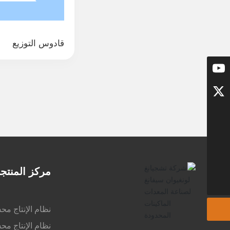
قادوس التوزيع
LongyuanSifang
LongyuanSifang
info@zjlysf.com
مركز المنتج
0086-580-8175007
نظام الإنتاج 
نظام الإنتاج م