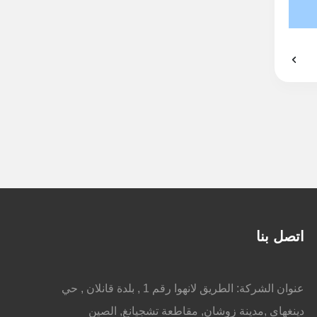
اتصل بنا
عنوان الشركة: الطريق لانهوا رقم 1 , بلدة قانلان , حي
دينغهاى ,مدينة زوشان, مقاطعة تشجيانغ, الصين