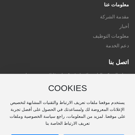
معلومات عنا
مقدمة الشركة
أخبار
معلومات التوظيف
دعم الخدمة
اتصل بنا
عنوان الشركة: الطريق لانهوا رقم 1 , بلدة قانلان , حي دينغهاى ,مدينة
زوشان, مقاطعة تشجيانغ, الصين
COOKIES
رقم الجوال: 0086-580-8175007
الفاكسات: 0086-580-8091606
يستخدم موقعنا ملفات تعريف الارتباط والتقنيات المشابهة لتخصيص
البريد الإلكتروني : info@zjlysf.com
الإعلانات المعروضة لك ولمساعدتك في الحصول على أفضل تجربة
على موقعنا. لمزيد من المعلومات، راجع سياسة الخصوصية وملفات
الاتصال : السيد لين 0086-13615800057
تعريف الارتباط الخاصة بنا
© 2024 شركة تشجيانغ لونغيوان سيفانغ لصناعة المعدات الماكينات المحدودة©