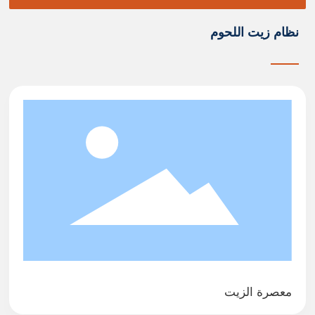
لإ
نت
نظام زيت اللحوم
ا
ج
م
ح
س
و
ق
ال
ل
ح
م
و
ز
ي
ت
ال
معصرة الزيت
ل
ح