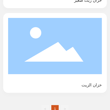
خزان زيت صغير
خزان الزيت
>
1
<