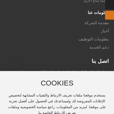
أنظمة إنتاج أخرى
معلومات عنا
مقدمة الشركة
أخبار
معلومات التوظيف
دعم الخدمة
اتصل بنا
عنوان الشركة: الطريق لانهوا رقم 1 , بلدة قانلان , حي دينغهاى ,مدينة
زوشان, مقاطعة تشجيانغ, الصين
COOKIES
رقم الجوال: 0086-580-8175007
الفاكسات: 0086-580-8091606
يستخدم موقعنا ملفات تعريف الارتباط والتقنيات المشابهة لتخصيص
البريد الإلكتروني : info@zjlysf.com
الإعلانات المعروضة لك ولمساعدتك في الحصول على أفضل تجربة
على موقعنا. لمزيد من المعلومات، راجع سياسة الخصوصية وملفات
الاتصال : السيد لين 0086-13615800057
تعريف الارتباط الخاصة بنا