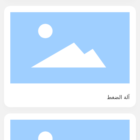
ا
ل
س
م
ك
آلة الضغط