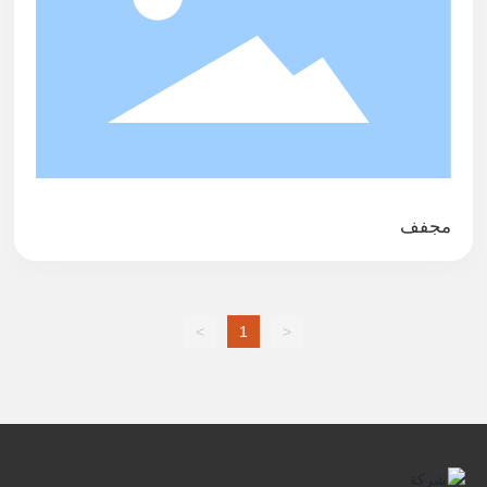
مجفف
>
1
<