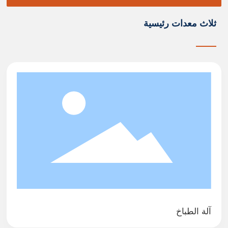
ل
إ
ثلاث معدات رئيسية
ن
ت
ا
ج
م
ح
س
و
ق
ا
ل
س
م
ك
و
ز
آلة الطباخ
ي
ت